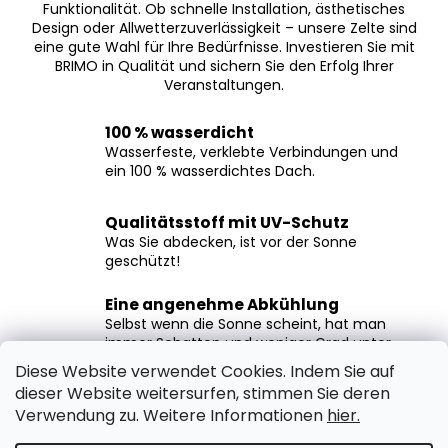
Funktionalität. Ob schnelle Installation, ästhetisches
Design oder Allwetterzuverlässigkeit – unsere Zelte sind
eine gute Wahl für Ihre Bedürfnisse. Investieren Sie mit
BRIMO in Qualität und sichern Sie den Erfolg Ihrer
Veranstaltungen.
100 % wasserdicht
Wasserfeste, verklebte Verbindungen und
ein 100 % wasserdichtes Dach.
Qualitätsstoff mit UV-Schutz
Was Sie abdecken, ist vor der Sonne
geschützt!
Eine angenehme Abkühlung
Selbst wenn die Sonne scheint, hat man
immer Schatten und weniger Grad unter
dem Zelt.
Diese Website verwendet Cookies. Indem Sie auf
dieser Website weitersurfen, stimmen Sie deren
Hohe Rahmenfestigkeit
Verwendung zu. Weitere Informationen
hier.
Das Marktzelt hält nach der Verankerung
auch starkem Wind problemlos stand.