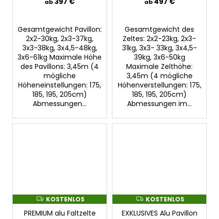
397 €
497 €
ab
ab
O
O
S
S
Gesamtgewicht Pavillon:
Gesamtgewicht des
2x2-30kg, 2x3-37kg,
Zeltes: 2x2-23kg, 2x3-
3x3-38kg, 3x4,5-48kg,
31kg, 3x3- 33kg, 3x4,5-
3x6-61kg Maximale Höhe
39kg, 3x6-50kg
des Pavillons: 3,45m (4
Maximale Zelthöhe:
mögliche
3,45m (4 mögliche
Höheneinstellungen: 175,
Höhenverstellungen: 175,
185, 195, 205cm)
185, 195, 205cm)
Abmessungen...
Abmessungen im...
KOSTENLOS
KOSTENLOS
K
K
O
O
PREMIUM alu Faltzelte
EXKLUSIVES Alu Pavillon
S
S