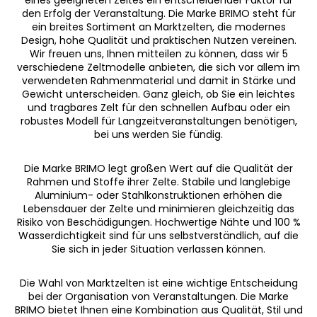
r
den Erfolg der Veranstaltung. Die Marke BRIMO steht für
e
ein breites Sortiment an Marktzelten, die modernes
l
Design, hohe Qualität und praktischen Nutzen vereinen.
e
Wir freuen uns, Ihnen mitteilen zu können, dass wir 5
m
verschiedene Zeltmodelle anbieten, die sich vor allem im
verwendeten Rahmenmaterial und damit in Stärke und
e
Gewicht unterscheiden. Ganz gleich, ob Sie ein leichtes
n
und tragbares Zelt für den schnellen Aufbau oder ein
t
robustes Modell für Langzeitveranstaltungen benötigen,
e
bei uns werden Sie fündig.
d
e
Die Marke BRIMO legt großen Wert auf die Qualität der
r
Rahmen und Stoffe ihrer Zelte. Stabile und langlebige
L
Aluminium- oder Stahlkonstruktionen erhöhen die
i
Lebensdauer der Zelte und minimieren gleichzeitig das
Risiko von Beschädigungen. Hochwertige Nähte und 100 %
s
Wasserdichtigkeit sind für uns selbstverständlich, auf die
t
Sie sich in jeder Situation verlassen können.
e
Die Wahl von Marktzelten ist eine wichtige Entscheidung
bei der Organisation von Veranstaltungen. Die Marke
BRIMO bietet Ihnen eine Kombination aus Qualität, Stil und