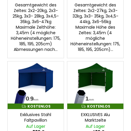
u
d
Gesamtgewicht des
Gesamtgewicht des
n
u
Zeltes: 2x2-20kg, 2x3-
Zeltes: 2x2-27kg, 2x3-
g
25kg, 3x3- 28kg, 3x4,5-
32kg, 3x3- 35kg, 3x4,5-
k
36kg, 3x6-47kg
44kg, 3x6-56kg
t
Maximale Zelthöhe:
Maximale Höhe des
e
3,45m (4 mögliche
Zeltes: 3,45m (4
Höheneinstellungen: 175,
mögliche
185, 195, 205cm)
Höheneinstellungen: 175,
Abmessungen nach...
185, 195, 205cm)...
KOSTENLOS
KOSTENLOS
K
K
O
O
Exklusives Stahl
EXKLUSIVES Alu
S
S
T
T
Faltpavillon
Marktzelte
E
E
Auf Lager
Auf Lager
N
N
L
L