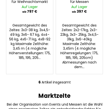
T
T
für Weihnachtsmarkt
für Messen
E
E
Auf Lager
Auf Lager
N
N
L
L
797 €
397 €
ab
ab
O
O
S
S
Gesamtgewicht des
Gesamtgewicht des
Zeltes: 3x3-38 kg, 3x4,5-
Zeltes: 2x2-17kg, 2x3-
49 kg, 3x6- 67 kg, 4x4-
23kg, 3x3- 25kg, 3x4,5-
56 kg, 4x6-71 kg, 4x8-92
31kg, 3x6-40kg
kg Maximale Zelthöhe:
Maximale Zelthöhe:
3,45 m (4 mögliche
3,45m (4 mögliche
Höhenverstellungen: 175,
Höhenregelungen: 175,
185, 195, 205...
185, 195, 205cm)
Abmessungen nach
dem...
6
Artikel insgesamt
S
t
Marktzelte
e
u
Bei der Organisation von Events und Messen ist die Wahl
e
eines geeigneten Zeltes ein entscheidender Faktor für