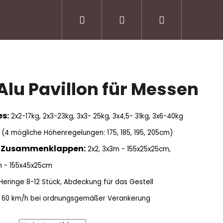
Suchen
Login
Warenkorb
Allgemeine Geschäftsbedingungen
Kontakte
Alu Pavillon für Messen
s:
2x2-17kg, 2x3-23kg, 3x3- 25kg, 3x4,5- 31kg, 3x6-40kg
(4 mögliche Höhenregelungen: 175, 185, 195, 205cm)
 Zusammenklappen:
2x2, 3x3m - 155x25x25cm,
 - 155x45x25cm
 Heringe 8-12 Stück, Abdeckung für das Gestell
u 60 km/h bei ordnungsgemäßer Verankerung