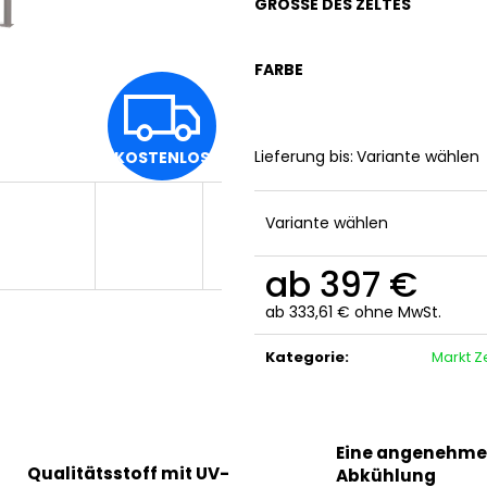
GRÖSSE DES ZELTES
FARBE
K
Lieferung bis:
Variante wählen
KOSTENLOS
O
Variante wählen
S
ab
397 €
ab
333,61 €
ohne MwSt.
T
Verkaufspreis:
Kategorie
:
Markt Ze
E
Eine angenehme
Qualitätsstoff mit UV-
Abkühlung