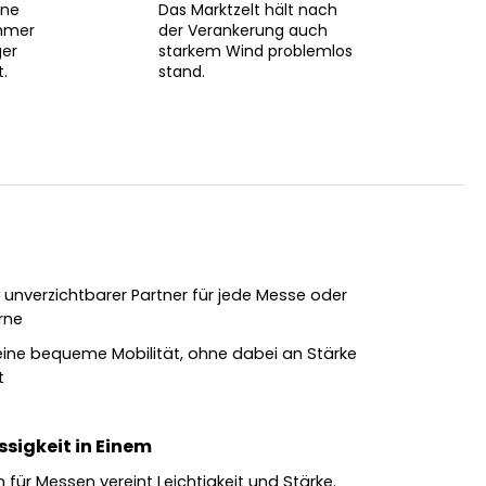
nne
Das Marktzelt hält nach
immer
der Verankerung auch
ger
starkem Wind problemlos
.
stand.
in unverzichtbarer Partner für jede Messe oder
rne
eine bequeme Mobilität, ohne dabei an Stärke
t
sigkeit in Einem
on für Messen vereint Leichtigkeit und Stärke.