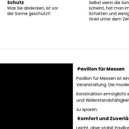
N
Schutz
Selbst wenn die So
Was Sie abdecken, ist vor
scheint, hat man 
der Sonne geschützt!
Schatten und weni
L
Grad unter dem Zelt
O
S
Pavillon für Messen
Pavillon für Messen ist e
Veranstaltung. Die mode
Konstruktion ermöglicht 
und Widerstandsfähigkei
zu sparen.
Komfort und Zuverläs
Leicht, aber stabil: Pavill