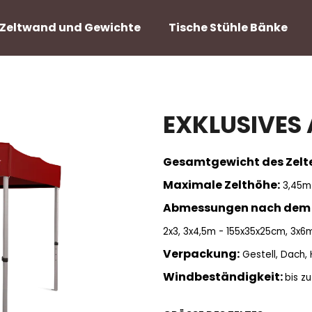
Zeltwand und Gewichte
Tische Stühle Bänke
Was suchen Sie?
EXKLUSIVES 
SUCHEN
Gesamtgewicht des Zelte
Maximale Zelthöhe:
3,45m 
Abmessungen nach dem
2x3,
3x4,5m - 155x35x25cm,
3x6m
Verpackung:
Gestell, Dach,
Windbeständigkeit:
bis z