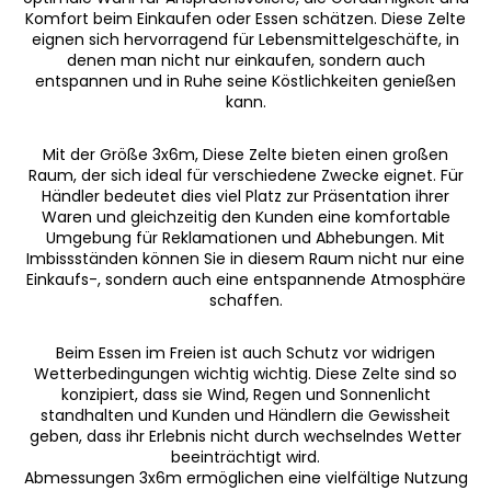
r
Komfort beim Einkaufen oder Essen schätzen. Diese Zelte
e
eignen sich hervorragend für Lebensmittelgeschäfte, in
l
denen man nicht nur einkaufen, sondern auch
e
entspannen und in Ruhe seine Köstlichkeiten genießen
m
kann.
e
n
Mit der Größe 3x6m, Diese Zelte bieten einen großen
t
Raum, der sich ideal für verschiedene Zwecke eignet. Für
Händler bedeutet dies viel Platz zur Präsentation ihrer
e
Waren und gleichzeitig den Kunden eine komfortable
d
Umgebung für Reklamationen und Abhebungen. Mit
e
Imbissständen können Sie in diesem Raum nicht nur eine
r
Einkaufs-, sondern auch eine entspannende Atmosphäre
L
schaffen.
i
s
Beim Essen im Freien ist auch Schutz vor widrigen
t
Wetterbedingungen wichtig wichtig. Diese Zelte sind so
e
konzipiert, dass sie Wind, Regen und Sonnenlicht
standhalten und Kunden und Händlern die Gewissheit
geben, dass ihr Erlebnis nicht durch wechselndes Wetter
beeinträchtigt wird.
Abmessungen 3x6m ermöglichen eine vielfältige Nutzung