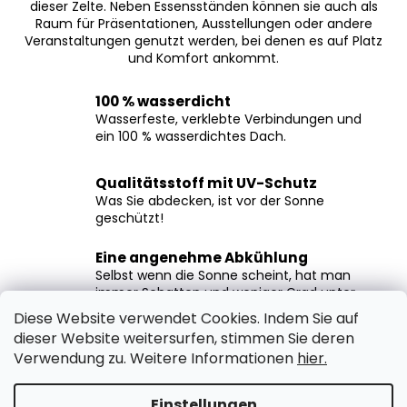
dieser Zelte. Neben Essensständen können sie auch als
Raum für Präsentationen, Ausstellungen oder andere
Veranstaltungen genutzt werden, bei denen es auf Platz
und Komfort ankommt.
100 % wasserdicht
Wasserfeste, verklebte Verbindungen und
ein 100 % wasserdichtes Dach.
Qualitätsstoff mit UV-Schutz
Was Sie abdecken, ist vor der Sonne
geschützt!
Eine angenehme Abkühlung
Selbst wenn die Sonne scheint, hat man
immer Schatten und weniger Grad unter
dem Zelt.
Diese Website verwendet Cookies. Indem Sie auf
dieser Website weitersurfen, stimmen Sie deren
Hohe Rahmenfestigkeit
Verwendung zu. Weitere Informationen
hier.
Das Marktzelt hält nach der Verankerung
auch starkem Wind problemlos stand.
Einstellungen