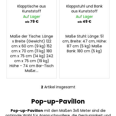
e
t
r
Klapptische aus
Klappstuhl und Bank
i
Kunststoff
aus Kunststoff
P
Auf Lager
Auf Lager
e
r
79 €
49 €
ab
ab
r
o
u
d
Maße der Tische: Länge
Maße Stuhl: Länge: 51
n
u
x Breite (Gewicht) 122
cm, Breite: 47 cm, Höhe:
g
cm x 60 cm (9 kg) 152
87 cm (5 kg) Maße
k
cm x 70 cm (11 kg) 180
Bank: 180 cm (5 kg)
t
cm x 75 cm (14 kg) 242
e
cm x 75 cm (19 kg)
Höhe - 74 cm Bar-Tisch
Maße:...
2
Artikel insgesamt
S
t
Pop-up-Pavillon
e
u
Pop-up-Pavillon
mit den Maßen 3x6 Meter sind die
e
optimale Wahl für Anspruchsvollere, die Geräumigkeit und