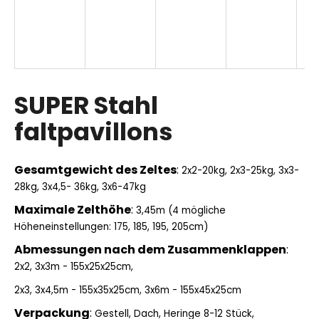
S
T
E
SUPER Stahl
N
faltpavillons
L
Gesamtgewicht des Zeltes
:
O
2x2-20kg, 2x3-25kg, 3x3-
28kg, 3x4,5- 36kg, 3x6-47kg
S
Maximale Zelthöhe
:
3,45m (4 mögliche
Höheneinstellungen: 175, 185, 195, 205cm)
Abmessungen nach dem Zusammenklappen
:
2x2, 3x3m - 155x25x25cm,
2x3, 3x4,5m - 155x35x25cm,
3x6m - 155x45x25cm
Verpackung
:
Gestell, Dach, Heringe 8-12 Stück,