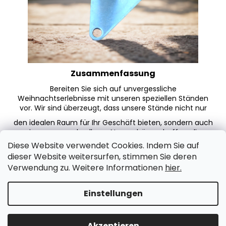
Zusammenfassung
Bereiten Sie sich auf unvergessliche
Weihnachtserlebnisse mit unseren speziellen Ständen
vor. Wir sind überzeugt, dass unsere Stände nicht nur
den idealen Raum für Ihr Geschäft bieten, sondern auch
eine unverwechselbare Atmosphäre schaffen, die
Besucher in Ihren Stand zieht. Investieren
Diese Website verwendet Cookies. Indem Sie auf
dieser Website weitersurfen, stimmen Sie deren
Sie in den Erfolg auf Weihnachtsmärkten mit unseren
qualitativen und funktionalen Ständen.
Verwendung zu. Weitere Informationen
hier.
F
Einstellungen
Erstellt von Shoptet
u
ß
Copyright 2026
Markt zelt
. Alle Rechte vorbehalten.
Akzeptieren