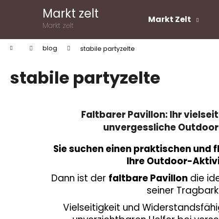
W
Zum
Markt zelt
Inhalt
a
Markt Zelt
springen
Zurück
Zurück
Markt zelt
r
zum
zum
e
Startseite
blog
stabile partyzelte
Was suchen Sie?
n
Einkaufen
Einkaufen
k
stabile partyzelte
o
SUCHEN
r
b
Faltbarer Pavillon: Ihr vielsei
unvergessliche Outdoor
Sie suchen einen praktischen und f
Ihre Outdoor-Aktiv
Dann ist der
faltbare Pavillon
die id
seiner Tragbarke
Vielseitigkeit und Widerstandsfähi