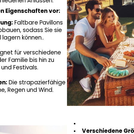
chiedenen Anlässen.
en Eigenschaften vor:
rung:
Faltbare Pavillons
bbauen, sodass Sie sie
d lagern können.
.
gnet für verschiedene
er Familie bis hin zu
und Festivals.
en:
Die strapazierfähige
ne, Regen und Wind.
Verschiedene Gr